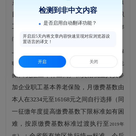
员平均工资
数据，经研究，从
2019年5月1
检测到非中文内容
日起，全省企业职工基本养老保险参保职
是否启用自动翻译功能？
工月缴费基数
下限低于
3234元的，由相关职能部
开启后5天内将文章内容快速呈现对应浏览器设
，
门按国家减税降费要求和我省实际指导参保单位申报
置语言的译文！
上限按
16168元执行；全省机关事业单位养老保险参保
开启
关闭
、
上限按
职工月缴费基数下限按3234元执行
16168元
无雇工个体工商户和灵活就业人员
参
执行；
加企业职工基本养老保险，月
缴费基数
由
本人在
3234元至16168元之间
自行选择
（
同
一征缴年度提高缴费基数下限标准如有困
难，按原缴费基数标准过渡执行至
2019年
）；全省所有地区执行统一标准
，今后