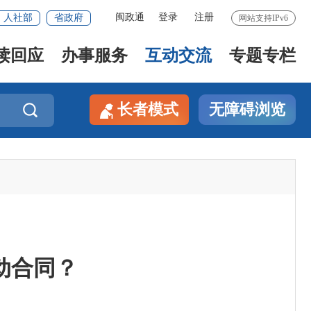
闽政通
登录
注册
人社部
省政府
网站支持IPv6
读回应
办事服务
互动交流
专题专栏
长者模式
无障碍浏览

动合同？