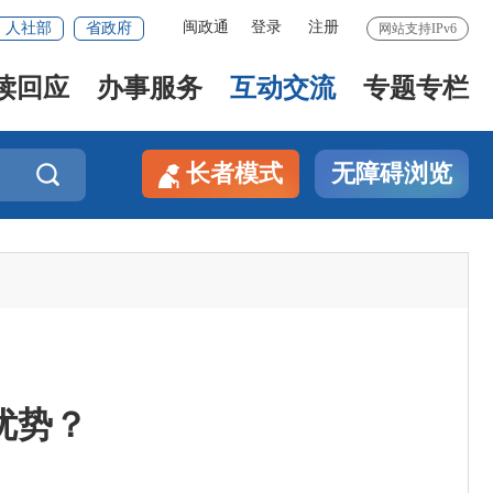
闽政通
登录
注册
人社部
省政府
网站支持IPv6
读回应
办事服务
互动交流
专题专栏
长者模式
无障碍浏览

优势？