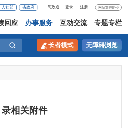
闽政通
登录
注册
人社部
省政府
网站支持IPv6
读回应
办事服务
互动交流
专题专栏
长者模式
无障碍浏览

导目录相关附件