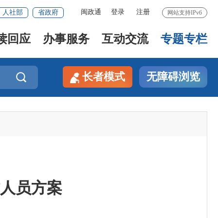
闽政通
登录
注册
人社部
省政府
网站支持IPv6
读回应
办事服务
互动交流
专题专栏
长者模式
无障碍浏览

作人员方案