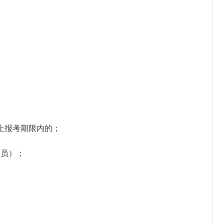
止报考期限内的；
人员）；