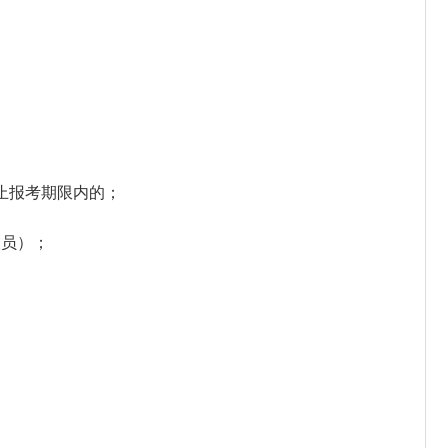
止报考期限内的；
人员）；