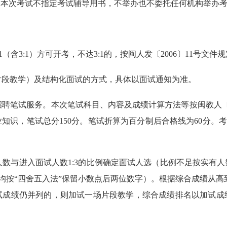
。本次考试不指定考试辅导用书，不举办也不委托任何机构举办
含3:1）方可开考，不达3:1的，按闽人发〔2006〕11号文件
（片段教学）及结构化面试的方式，具体以面试通知为准。
招聘笔试服务。本次笔试科目、内容及成绩计算方法等按闽教人〔
识，笔试总分150分。笔试折算为百分制后合格线为60分。考试时
聘人数与进入面试人数1:3的比例确定面试人选（比例不足按实有
绩均按“四舍五入法”保留小数点后两位数字）。根据综合成绩从高
试成绩仍并列的，则加试一场片段教学，综合成绩排名以加试成