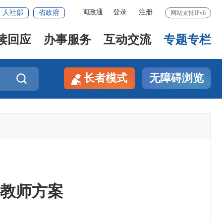
闽政通
登录
注册
人社部
省政府
网站支持IPv6
读回应
办事服务
互动交流
专题专栏
长者模式
无障碍浏览

育教师方案