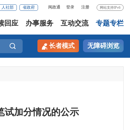
闽政通
登录
注册
人社部
省政府
网站支持IPv6
读回应
办事服务
互动交流
专题专栏
长者模式
无障碍浏览

员笔试加分情况的公示