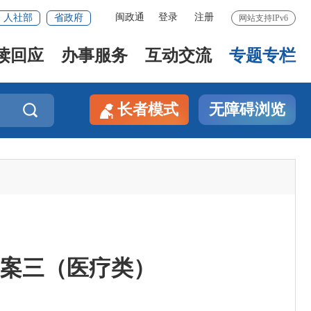
闽政通
登录
注册
人社部
省政府
网站支持IPv6
读回应
办事服务
互动交流
专题专栏
长者模式
无障碍浏览

方案三（医疗类）