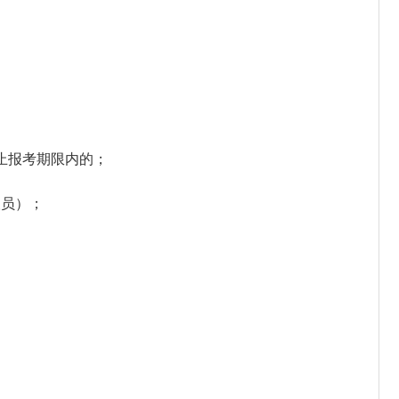
止报考期限内的；
人员）；