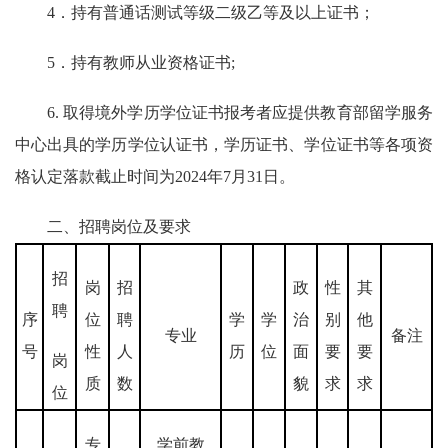
4．持有普通话测试等级二级乙等及以上证书；
5．持有教师从业资格证书;
6. 取得境外学历学位证书报考者应提供教育部留学服务
中心出具的学历学位认证书，学历证书、学位证书等各项资
格认定落款截止时间为2024年7月31日。
二、招聘岗位及要求
招
岗
招
政
性
其
聘
序
位
聘
学
学
治
别
他
专业
备注
号
性
人
历
位
面
要
要
岗
质
数
貌
求
求
位
专
学前教