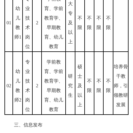
大
幼
业
育、学前
专
儿
技
教育学、
不
不
不
不
01
2
及
教
术
早期教
限
限
限
限
以
师1
岗
育、幼儿
上
位
教育
专
学前教
硕
培养骨
幼
业
育、学前
研
士
干教
儿
技
教育学、
不
不
不
02
2
究
及
师，引
教
术
早期教
限
限
限
生
以
领教研
师2
岗
育、幼儿
上
发展
位
教育
三、信息发布