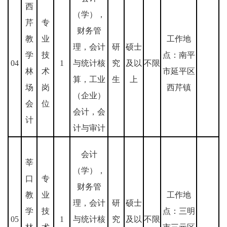
西
（学），
芹
专
财务管
教
业
工作地
理，会计
研
硕士
学
技
点：南平
04
1
与统计核
究
及以
不限
林
术
市延平区
算，工业
生
上
场
岗
西芹镇
（企业）
会
位
会计，会
计
计与审计
会计
莘
（学），
口
专
财务管
教
业
工作地
理，会计
研
硕士
学
技
点：三明
05
1
与统计核
究
及以
不限