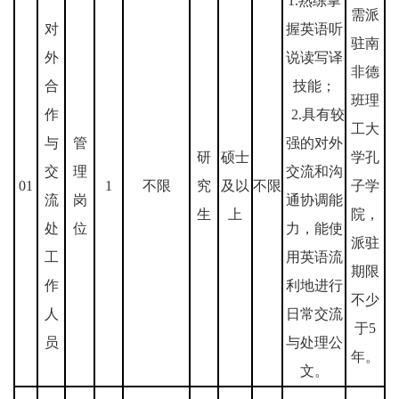
1.熟练掌
需派
对
握英语听
驻南
外
说读写译
非德
合
技能；
班理
作
2.具有较
工大
与
管
强的对外
研
硕士
学孔
交
理
交流和沟
01
1
不限
究
及以
不限
子学
流
岗
通协调能
生
上
院，
处
位
力，能使
派驻
工
用英语流
期限
作
利地进行
不少
人
日常交流
于5
员
与处理公
年。
文。