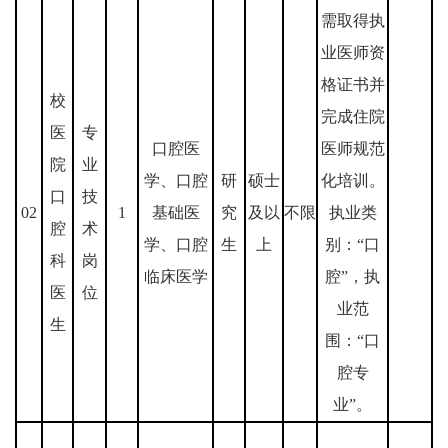
需取得执
业医师资
格证书并
校
完成住院
医
专
口腔医
医师规范
院
业
学、口腔
研
硕士
化培训。
口
技
02
1
基础医
究
及以
不限
执业类
腔
术
学、口腔
生
上
别：“口
科
岗
临床医学
腔”，执
医
位
业范
生
围：“口
腔专
业”。