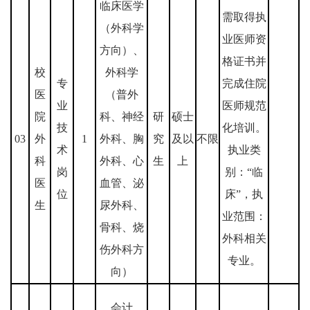
临床医学
需取得执
（外科学
业医师资
方向）、
格证书并
校
外科学
专
完成住院
医
（普外
业
医师规范
院
科、神经
研
硕士
技
化培训。
03
外
1
外科、胸
究
及以
不限
术
执业类
科
外科、心
生
上
岗
别：“临
医
血管、泌
位
床”，执
生
尿外科、
业范围：
骨科、烧
外科相关
伤外科方
专业。
向）
会计