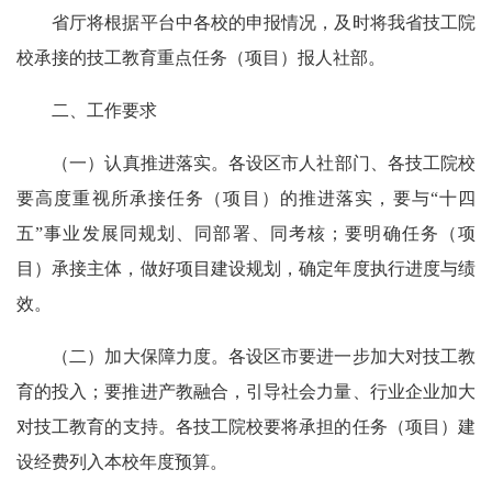
省厅将根据平台中各校的申报情况，及时将我省技工院
校承接的技工教育重点任务（项目）报人社部。
二、工作要求
（
一
）认真推进落实。
各设区市
人社
部门
、各
技工
院校
要高度重视所承接任务（项目）的推进落实，要与
“十四
五”事业发展同规划、同部署、同考核
；
要明确任务（项
目）承接主体，做好项目建设规划，确定年度执行进度与绩
效。
（
二
）加大保障力度。
各设区市要进一步加大对
技工
教
育的投入
；
要推进产教融合，引导社会力量、行业企业加大
对
技工
教育的支持。各
技工
院校要将承担的任务（项目）建
设经费列入本校年度预算。