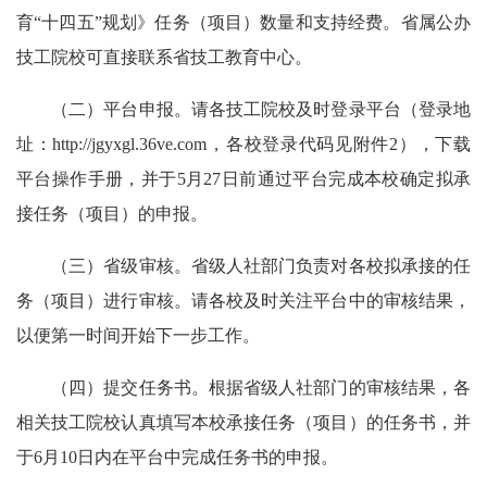
育
“十四五”规划》
任务（项目）数量
和
支持经费
。省属公办
技工院校可直接联系省技工教育中心。
（二）平台申报。
请各
技工院校及时
登录平台
（登录地
址：
http://jgyxgl.36ve.com，各校登录代码见附件2
）
，下载
平台操作手册
，并于
5月27日前通过平台完成本校确定拟承
接任务（项目）的申报。
（三）省级审核。
省
级人社部门
负责对各校
拟承接
的任
务（项目）进行审核
。
请各校
及时
关注平台中的审核结果
，
以便第一时间开始下一步工作
。
（四）提交任务书。
根据省级人社部门的审核结果，各
相关
技工院校认真填写本校承接任务（项目）的任务书，并
于
6月10日内在平台中完成任务书的申报。