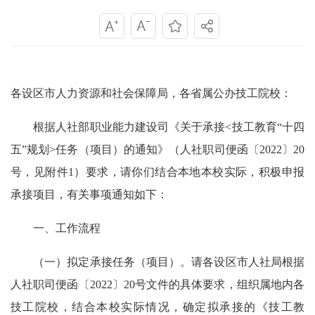
各设区市人力资源和社会保障局，各省属公办技工院校
：
根据
人社部职业能力建设司
《
关于承接
<技工教育“十四
五”规划>任务（项目）的通知
》（
人社职司便函
〔
202
2
〕
20
号
，见附件
1
）
要求
，请
你们
结合本地本校实际，积极申报
承接项目，
有关事项通知如下
：
一、工作流程
（一）拟定
承接任务（项目）。
请
各设区市人社
局
根据
人社职司便函
〔
202
2
〕
20
号
文件
的具体要求，
组织
属地
内各
技工院校，
结合
本校
实际
情况，
确定拟承接的
《技工教