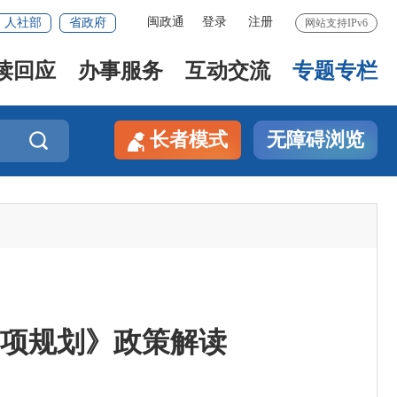
闽政通
登录
注册
人社部
省政府
网站支持IPv6
读回应
办事服务
互动交流
专题专栏
长者模式
无障碍浏览

专项规划》政策解读