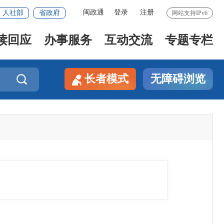
闽政通
登录
注册
人社部
省政府
网站支持IPv6
读回应
办事服务
互动交流
专题专栏
长者模式
无障碍浏览
