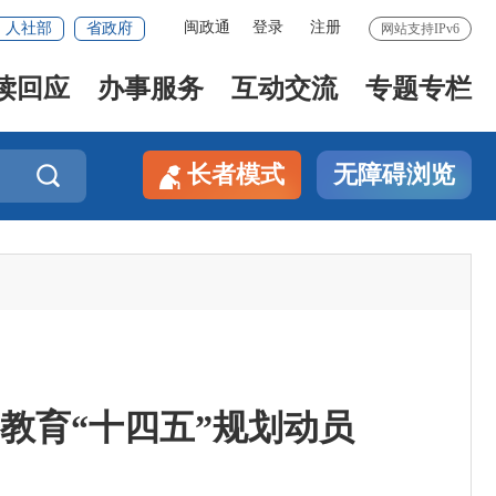
闽政通
登录
注册
人社部
省政府
网站支持IPv6
读回应
办事服务
互动交流
专题专栏
长者模式
无障碍浏览

教育“十四五”规划动员