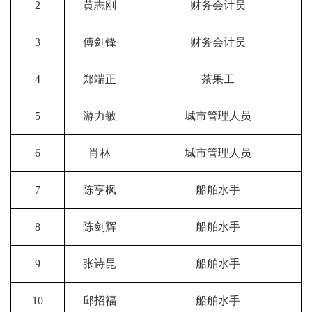
2
黄志刚
财务会计员
3
傅剑锋
财务会计员
4
郑端正
茶果工
5
游力敏
城市管理人员
6
肖林
城市管理人员
7
陈亨枫
船舶水手
8
陈剑辉
船舶水手
9
张诗昆
船舶水手
10
邱招福
船舶水手